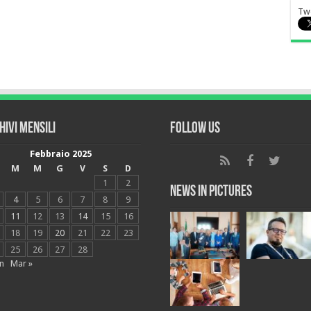
Tw
hivi mensili
Follow Us
Febbraio 2025
M
M
G
V
S
D
1
2
News in Pictures
4
5
6
7
8
9
11
12
13
14
15
16
18
19
20
21
22
23
25
26
27
28
n
Mar »