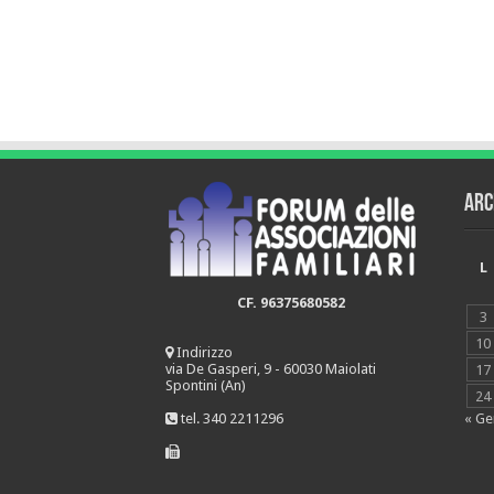
Arc
L
CF. 96375680582
3
10
Indirizzo
via De Gasperi, 9 - 60030 Maiolati
17
Spontini (An)
24
« Ge
tel. 340 2211296